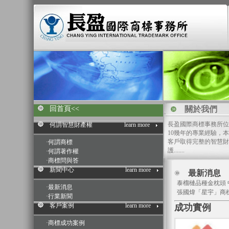
回首頁<<
關於我們
長盈國際商標事務所位
何謂智慧財產權
learn more
10幾年的專業經驗，
客戶取得完整的智慧財
·
何謂商標
護.......
·
何謂著作權
·
商標問與答
新聞中心
learn more
最新消息
泰榴槤品種金枕頭 
·
最新消息
張國煒「星宇」商
·
行業新聞
客戶案例
learn more
成功實例
·
商標成功案例